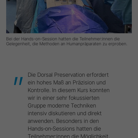
Bei der Hands-on-Session hatten die Teilnehmer:innen die
Gelegenheit, die Methoden an Humanpräparaten zu erproben.
Die
Dorsal
Preservation
erfordert
ein
hohes
Maß
an
Präzision
und
Kontrolle.
In
diesem
Kurs
konnten
wir
in
einer
sehr
fokussierten
Gruppe
moderne
Techniken
intensiv
diskutieren
und
direkt
anwenden.
Besonders
in
den
Hands‑on‑Sessions
hatten
die
Teilnehmer:innen
die
Möglichkeit,