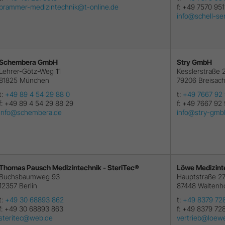
brammer-medizintechnik@t-online.de
f:
+49 7570 951
info@schell-se
Schembera GmbH
Stry GmbH
Lehrer-Götz-Weg 11
Kesslerstraße 
81825
München
79206
Breisac
t:
+49 89 4 54 29 88 0
t:
+49 7667 92 
f:
+49 89 4 54 29 88 29
f:
+49 7667 92 
info@schembera.de
info@stry-gmb
Thomas Pausch Medizintechnik - SteriTec®
Löwe Medizint
Buchsbaumweg 93
Hauptstraße 2
12357
Berlin
87448
Waltenh
t:
+49 30 68893 862
t:
+49 8379 72
f:
+49 30 68893 863
f:
+49 8379 72
steritec@web.de
vertrieb@loew