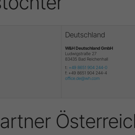
stöchter
Deutschland
W&H Deutschland GmbH
Ludwigstraße 27
83435
Bad Reichenhall
t:
+49 8651 904 244-0
f:
+49 8651 904 244-4
office.de@wh.com
artner Österreic