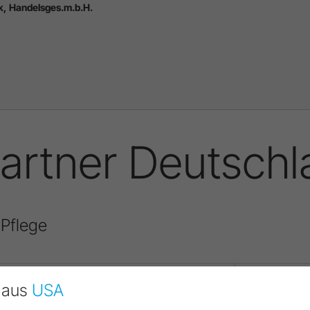
k, Handelsges.m.b.H.
artner Deutschl
 Pflege
Elektro-Service Barth GmbH
GÜNNEWIG ME
d aus
USA
Eichholzstraße 10
Jesuitengasse
90587
Veitsbronn Raindorf
50735
Köln