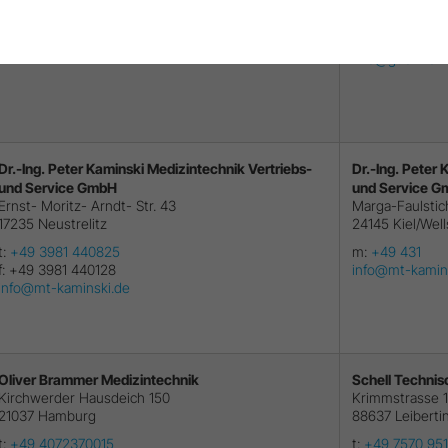
t:
+49 91016772
t:
+49 221 139
barth_elektronik@t-online.de
f:
+49 221 130
info@guennew
Dr.-Ing. Peter Kaminski Medizintechnik Vertriebs-
Dr.-Ing. Peter
und Service GmbH
und Service 
Ernst- Moritz- Arndt- Str. 43
Marga-Faulstic
17235
Neustrelitz
24145
Kiel/Wel
t:
+49 3981 440825
m:
+49 431
f:
+49 3981 440128
info@mt-kamin
info@mt-kaminski.de
Oliver Brammer Medizintechnik
Schell Technis
Kirchwerder Hausdeich 150
Krimmstrasse 1
21037
Hamburg
88637
Leiberti
t:
+49 4072370015
t:
+49 7570 951