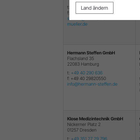
t:
+49 6192 5315
Land ändern
f:
+49 06192 5305
service@elektro-frank-
mueller.de
Hermann Steffen GmbH
Flachsland 35
22083
Hamburg
t:
+49 40 290 636
f:
+49 40 29820550
info@hermann-steffen.de
Klose Medizintechnik GmbH
Nickerner Platz 2
01257
Dresden
t:
+49 351 27 29 796