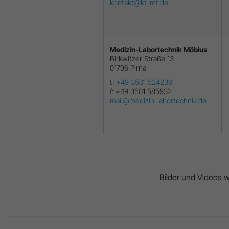
kontakt@kt-mt.de
Medizin-Labortechnik Möbius
Birkwitzer Straße 13
01796
Pirna
t:
+49 3501 524236
f:
+49 3501 585932
mail@medizin-labortechnik.de
Bilder und Videos wu