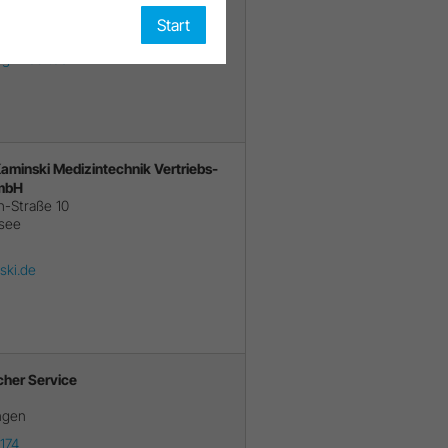
4625
Start
56093
ig-med.tech
 Kaminski Medizintechnik Vertriebs-
GmbH
h-Straße 10
lsee
ski.de
cher Service
ngen
174