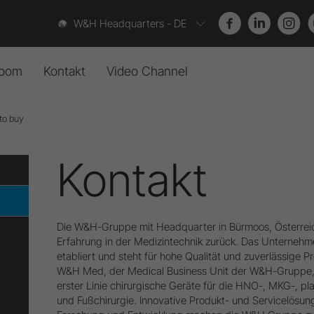
W&H Headquarters - DE
oom
Kontakt
Video Channel
to buy
ws
Sterilisation, Hygiene &
Kontaktformular
Zubehör
Pflege
sseinfo
Where to buy
Downloadcenter
Kontakt
Sterilisatoren
nts
Unternehmen
Entsorgungsrichtlinien
Channel
–
Wissen,
das
bewegt.
Reinigungs- und
ichte & Studien
Desinfektionsgeräte
Reinigungs- und
sletter
nformative,
praxisnahe
Videos
und
erweitern
Sie
Ihr
Know-ho
Desinfektionsmittel
Die W&H-Gruppe mit Headquarter in Bürmoos, Österreich
Erfahrung in der Medizintechnik zurück. Das Unternehme
Zubehör
etabliert und steht für hohe Qualität und zuverlässige P
W&H Med, der Medical Business Unit der W&H-Gruppe, u
erster Linie chirurgische Geräte für die HNO-, MKG-, pl
und Fußchirurgie. Innovative Produkt- und Servicelösung