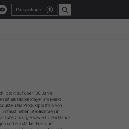
Preisanfrage
$
w.
, blickt auf über 130 Jahre
n ist als Global Player am Markt
rodukte. Das Produktportfolio von
Zum Video Channel
mfasst neben Sterilisatoren in
astische Chirurgie sowie für die Hand-
en und ein starker Fokus auf