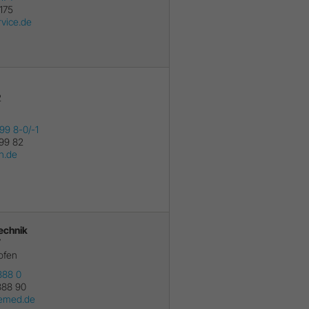
175
rvice.de
2
h
99 8-0/-1
99 82
h.de
echnik
7
ofen
888 0
888 90
emed.de