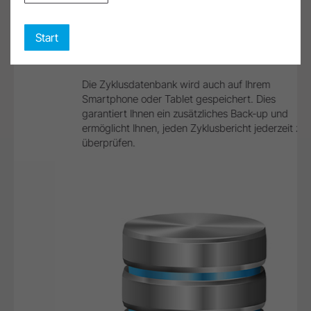
Zusätzliches Back-up
Start
Zusätzliches Back-up
Die Zyklusdatenbank wird auch auf Ihrem
Smartphone oder Tablet gespeichert. Dies
garantiert Ihnen ein zusätzliches Back-up und
ermöglicht Ihnen, jeden Zyklusbericht jederzeit zu
überprüfen.