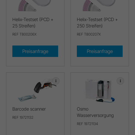
Helix-Testset (PCD +
Helix-Testset (PCD +
25 Streifen)
250 Streifen)
REF T800206X
REF T800207X
Preisanfrage
Preisanfrage
i
i
Barcode scanner
Osmo
Wasserversorgung
REF 19721132
REF 19721134