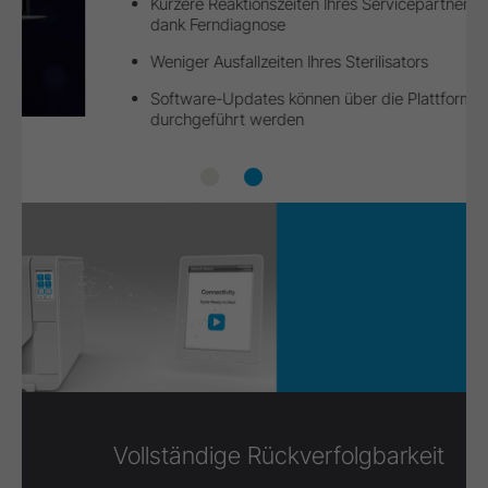
Kürzere Reaktionszeiten Ihres Servicepartners
dank Ferndiagnose
Weniger Ausfallzeiten Ihres Sterilisators
Software-Updates können über die Plattform
durchgeführt werden
®
®
ioDent
Ihre Vorteile mit ioDent
Vollständige Rückverfolgbarkeit