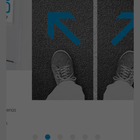
Gerätesteuerung
Einfache Zyklusauswahl
Intuitive Navigation
Risikofreie Zyklusauswahl
Benutzerführung
Geführte Wartung