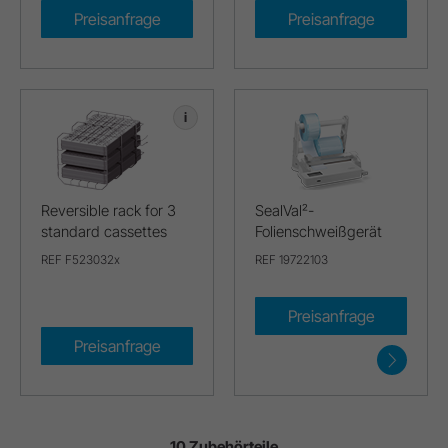
Preisanfrage
Preisanfrage
i
Reversible rack for 3
SealVal²-
standard cassettes
Folienschweißgerät
REF F523032x
REF 19722103
Preisanfrage
Preisanfrage
10 Zubehörteile