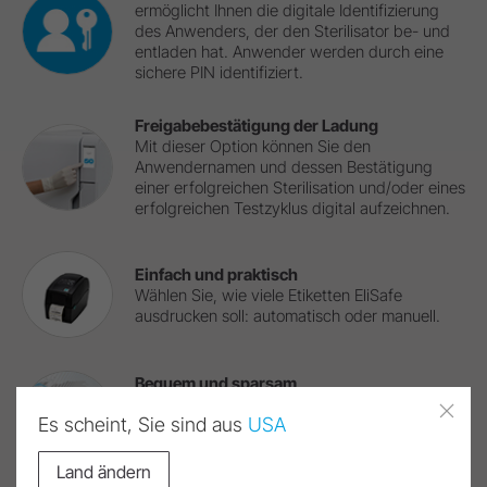
ermöglicht Ihnen die digitale Identifizierung
des Anwenders, der den Sterilisator be- und
entladen hat. Anwender werden durch eine
sichere PIN identifiziert.
Freigabebestätigung der Ladung
Mit dieser Option können Sie den
Anwendernamen und dessen Bestätigung
einer erfolgreichen Sterilisation und/oder eines
erfolgreichen Testzyklus digital aufzeichnen.
Einfach und praktisch
Wählen Sie, wie viele Etiketten EliSafe
ausdrucken soll: automatisch oder manuell.
Bequem und sparsam
Über die Ethernet-Verbindung können sich
Es scheint, Sie sind aus
USA
vier Lisa-Sterilisatoren einen LisaSafe-
Etikettendrucker teilen.
Land ändern