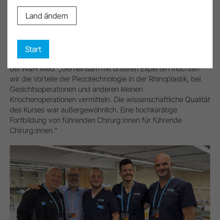
Nächster Kurs: Coventry (United Kingdom)
Land ändern
Der erste W&H Med-Kurs war ein großer Erfolg und wir freuen
uns besonders über das durchwegs positive Feedback der
Start
Teilnehmer:innen“, so Martin Schöppl, Business Development
bei W&H Med. „Gemeinsam mit unseren Experten möchten
wir die Vorteile der Piezotechnologie in der Rhinoplastik, bei
Gesichtsoperationen und anderen kleinen
Knochenoperationen vermitteln. Die wissenschaftliche Qualität
des Kurses war außergewöhnlich. Eine hochkarätige
Fortbildung von führenden Chirurg:innen für führende
Chirurg:innen.“