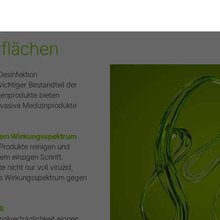
flächen
Desinfektion
wichtiger Bestandteil der
henprodukte bieten
nvasive Medizinprodukte
item Wirkungsspektrum
Produkte reinigen und
nem einzigen Schritt.
 nicht nur voll viruzid,
es Wirkungsspektrum gegen
ll
ialverträglichkeit eignen