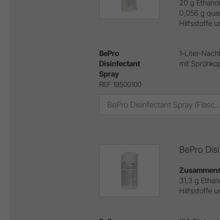
20 g Ethanol
0,056 g qua
Hilfsstoffe 
BePro
1-Liter-Nachf
Disinfectant
mit Sprühko
Spray
REF 19500100
BePro Disinfectant Spray (Flasche mit Sprühkopf) (REF
BePro Dis
Zusammense
31,3 g Ethano
Hilfsstoffe 