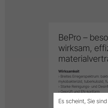
BePro – bes
wirksam, effi
materialvertr
Wirksamkeit
› Breites Erregerspektrum: bakte
mykobakterizid, tuberkulozid, fu
› Starke Reinigungs- und Desin
› Geprüft und EN-konform
Es scheint, Sie sin