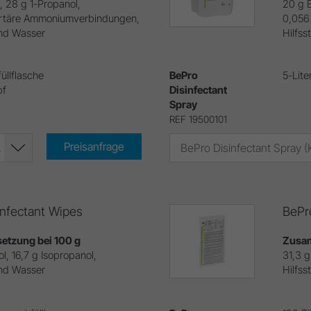
, 28 g 1-Propanol,
20 g E
rtäre Ammoniumverbindungen,
0,056
und Wasser
Hilfss
üllflasche
BePro
5-Lite
pf
Disinfectant
Spray
REF 19500101
Preisanfrage
 19500100)
infectant Wipes
BePr
tzung bei 100 g
Zusam
l, 16,7 g Isopropanol,
31,3 g
und Wasser
Hilfss