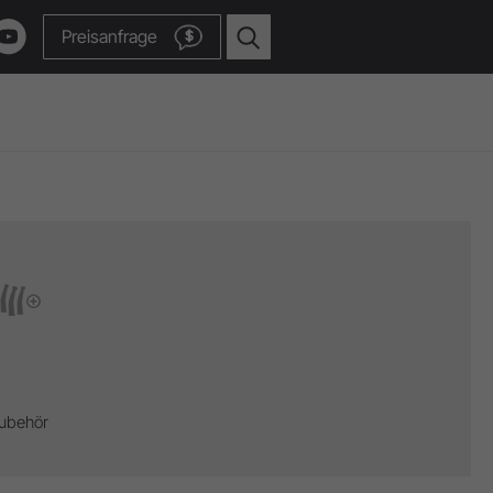
Preisanfrage
$
w.
Zum Video Channel
ubehör