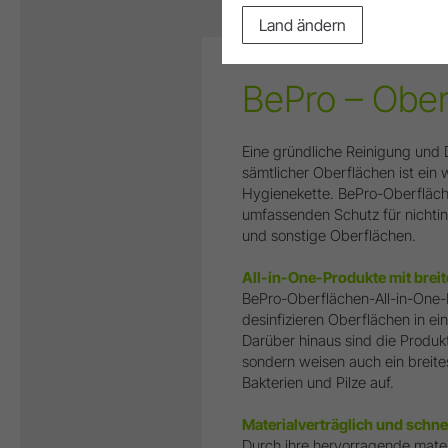
Land ändern
BePro – Ober
Eine gründliche Reinigung und 
sämtlicher Oberflächen ist ein 
Hygienekette. BePro-Oberfläc
umfassenden Schutz für nichti
und sonstige Oberflächen.
All-in-One-Produkte mit bre
BePro-Oberflächen-All-in-One-
desinfizieren Oberflächen in ei
Darüber hinaus sind die Produkte
sondern weisen auch ein breit
Bakterien und Pilze auf.
Materialverträglich und schne
Durch ihre hervorragende mater