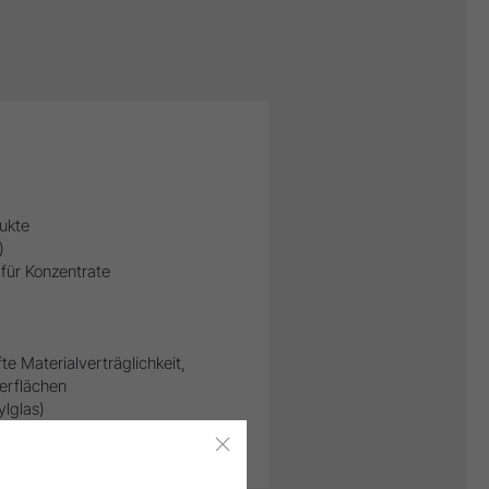
dukte
)
für Konzentrate
e Materialverträglichkeit,
erflächen
ylglas)
ologisch getestet