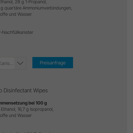
thanol, 28 g 1-Propanol,
 g quartäre Ammoniumverbindungen,
toffe und Wasser
r-Nachfüllkanister
Preisanfrage
BePro Disinfectant Spray (Kanister) (REF 19500101)
o Disinfectant Wipes
mensetzung bei 100 g
 Ethanol, 16,7 g Isopropanol,
toffe und Wasser