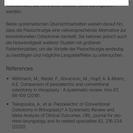
Osteotomien, die nicht unter direkter Sicht durchgeführt
werden.
Beide systematischen Übersichtsarbeiten weisen darauf hin,
dass die Piezochirurgie eine vielversprechende Alternative zur
konventionellen Osteotomie darstellt. Sie betonen jedoch auch
die Notwendigkeit weiterer Studien mit größeren
Patientenzahlen, um die Vorteile der Piezochirurgie eindeutig
zu bestätigen und mögliche Langzeiteffekte zu untersuchen.
References
Wähmann, M., Riedel, F., Kovacevic, M., Hopf, A. & Albers,
A.E. Comparison of piezoelectric and conventional
osteotomy in rhinoplasty : A systematic review. Hno 67,
98-109 (2019).
Tsikopoulos, A., et al. Piezoelectric or Conventional
Osteotomy in Rhinoplasty? A Systematic Review and
Meta-Analysis of Clinical Outcomes. ORL; journal for oto-
rhino-laryngology and its related specialties 82, 216-234
(2020).