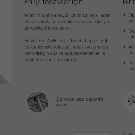
En iyi tedaviler için
Bir 
Op
errahi müdahale büyük bir zorluk teşkil eder.
yor
Makul sayıda cerrahi piyasemen yardımıyla
gerçekleştirilmesi gerekir.
Gen
içi
Bu yüzden W&H, kulak, burun, boğaz, oral
ve kraniomaksillofasiyal, torasik ve omurga
Ayr
ayr
cerrahisi için düz ve açılı piyasemenler ile
angldruva serisi geliştirmiştir.
Ter
edi
Çizilmeye karşı dayanıklı
yüzey