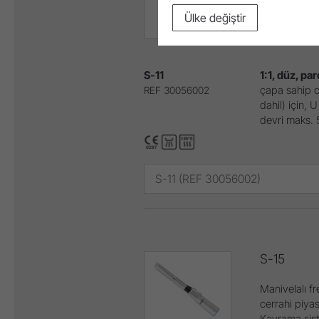
Manivelalı fr
cerrahi piy
Ülke değiştir
Kavrama sis
S-11
1:1, düz, par
çapa sahip ce
REF 30056002
dahil) için, 
devri maks.
S-11 (REF 30056002)
S-15
Manivelalı fr
cerrahi piy
Kavrama sis