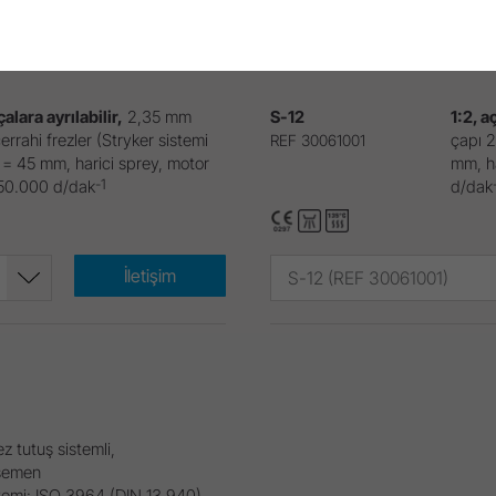
ez tutuş sistemli
Manive
asemen
cerra
temi: ISO 3964 (DIN 13.940)
Kavra
çalara ayrılabilir,
2,35 mm
S-12
1:2, a
rrahi frezler (Stryker sistemi
çapı 2
REF 30061001
U = 45 mm, harici sprey, motor
mm, ha
-1
 50.000 d/dak
d/dak
İletişim
S-12 (REF 30061001)
ez tutuş sistemli,
asemen
temi: ISO 3964 (DIN 13.940)