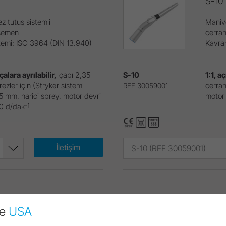
S-10
ez tutuş sistemli
Manive
asemen
cerra
temi: ISO 3964 (DIN 13.940)
Kavra
rçalara ayrılabilir,
çapı 2,35
S-10
1:1, aç
ezler için (Stryker sistemi
cerrah
REF 30059001
45 mm, harici sprey, motor devri
motor
-1
0 d/dak
İletişim
S-10 (REF 30059001)
S-12
ge
USA