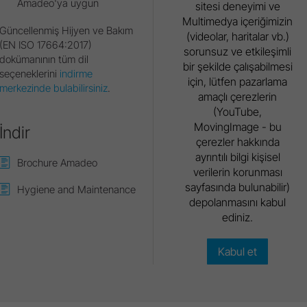
Amadeo'ya uygun
sitesi deneyimi ve
Multimedya içeriğimizin
Güncellenmiş Hijyen ve Bakım
(videolar, haritalar vb.)
(EN ISO 17664:2017)
sorunsuz ve etkileşimli
dokümanının tüm dil
bir şekilde çalışabilmesi
seçeneklerini
indirme
için, lütfen pazarlama
merkezinde bulabilirsiniz
.
amaçlı çerezlerin
(YouTube,
MovingImage - bu
İndir
çerezler hakkında
ayrıntılı bilgi kişisel
Brochure Amadeo
verilerin korunması
sayfasında bulunabilir)
Hygiene and Maintenance
depolanmasını kabul
ediniz.
Kabul et