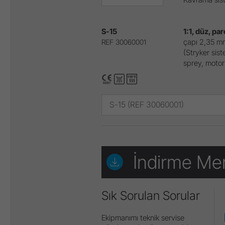
S-15
1:1, düz, par
çapı 2,35 mm 
REF 30060001
(Stryker sist
sprey, moto
S-15 (REF 30060001)
İndirme Me
Sık Sorulan Sorular
Ekipmanımı teknik servise