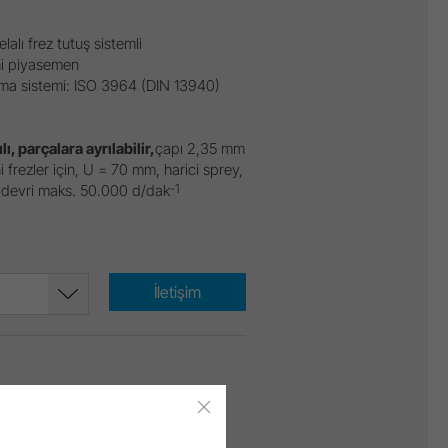
lalı frez tutuş sistemli
hi piyasemen
ma sistemi: ISO 3964 (DIN 13940)
ılı, parçalara ayrılabilir,
çapı 2,35 mm
i frezler için, U = 70 mm, harici sprey,
-1
 devri maks. 50.000 d/dak
İletişim