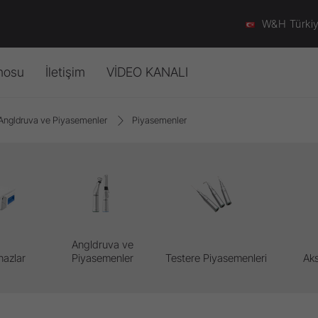
W&H Türki
nosu
İletişim
VİDEO KANALI
Angldruva ve Piyasemenler
Piyasemenler
er
Sterilizasyon, Hijyen & Bakım
İletişim formu
Aksesuarlar
Otoklavlar
Nereden alınır
İndirme Merkezi
Aksesuarlar
ler
Şirket
Geri Dönüşüm Rehberi
Kanalı
–
görüntülü
bilgiler.
videolarla
kendinizi
geliştirin.
Angldruva ve
hazlar
Piyasemenler
Testere Piyasemenleri
Aks