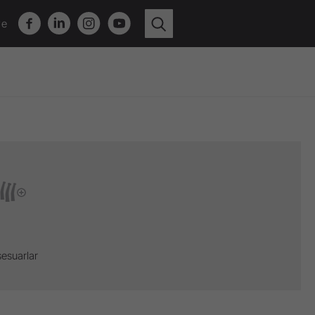
ye
esuarlar
Video Kanalına