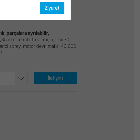
lalı frez tutuş sistemli
hi piyasemen
Ziyaret
ma sistemi: ISO 3964 (DIN 13940)
çılı, parçalara ayrılabilir,
,35 mm cerrahi frezler için, U = 70
rici sprey, motor devri maks. 40.000
-1
İletişim