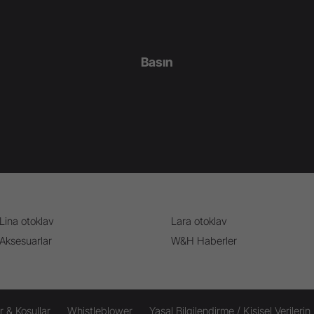
Basın
Lina otoklav
Lara otoklav
Aksesuarlar
W&H Haberler
r & Koşullar
Whistleblower
Yasal Bilgilendirme / Kişisel Verileri