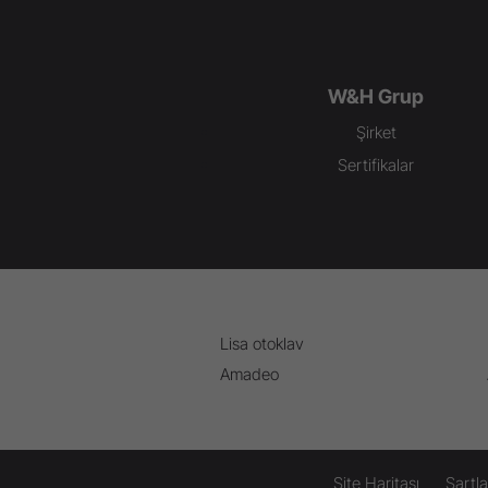
W&H Grup
Şirket
Sertifikalar
Lisa otoklav
Amadeo
Site Haritası
Şartla