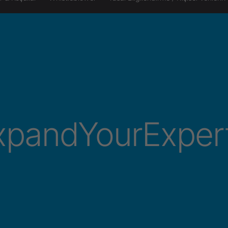
xpandYourExpert