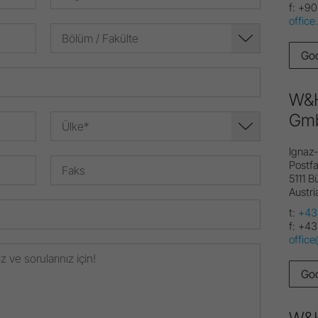
f:
+90
offic
Bölüm / Fakülte
Goo
W&H
Gm
Ülke*
Ignaz
Postfa
5111 
Austri
t:
+43
f:
+43
offic
Goo