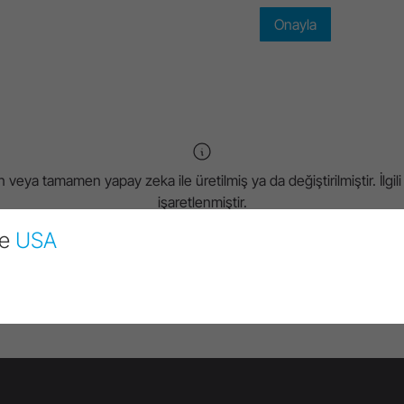
eya tamamen yapay zeka ile üretilmiş ya da değiştirilmiştir. İlgili 
işaretlenmiştir.
ge
USA