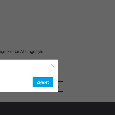
içerikler bir AI simgesiyle
Ziyaret
En üste dön