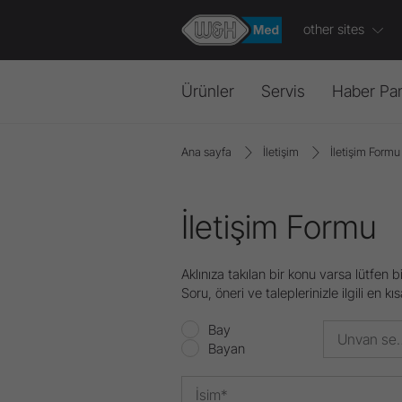
other sites
Ürünler
Servis
Haber Pa
Ana sayfa
İletişim
İletişim Formu
Cerrahi
Genel bakış
Haberl
Cerrahi Cihazlar
SSS
Basın
Angldruva ve Piyasemenler
İletişim Formu
Sorun Giderme
Etkinlik
W&H
Video
Testere Piyasemenleri
Bülten
Aksesuarlar
Aklınıza takılan bir konu varsa lütfen b
Bilgilendirici
ve
pratik
Soru, öneri ve taleplerinizle ilgili en k
Bay
Unvan
Bayan