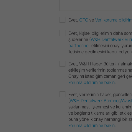
Evet,
GTC
ve
Veri koruma bildirim
Evet, kişisel bilgilerimin daha s
şubelerine (
W&H Dentalwerk Bür
partnerine
iletilmesini onaylıyoru
iletişime geçilmesini kabul ediyo
Evet, W&H Haber Bültenini almak 
etkileşim verilerimin toplanmasın
Onayımı istediğim zaman geri çeke
koruma bildirimine bakın
.
Evet, verilerimin haber, güncelle
(
W&H Dentalwerk Bürmoos/Avus
saklanması, işlenmesi ve kullanıl
ve bağlantı tıklamaları gibi etkileşim
buna yönelik onay herhangi bir zam
koruma bildirimine bakın
.