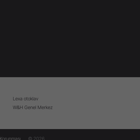
Lexa otoklav
W&H Genel Merkez
n Korunması
© 2026