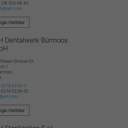
 216 505 88 43
e.tr@wh.com
gle Haritalar
 Dentalwerk Bürmoos
bH
-Glaser-Strasse 53
ch 1
Bürmoos
a
 6274 6236-0
 6274 6236-55
e@wh.com
gle Haritalar