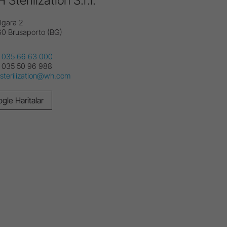
Sterilization S.r.l.
lgara 2
60 Brusaporto (BG)
 035 66 63 000
 035 50 96 988
.sterilization@wh.com
gle Haritalar