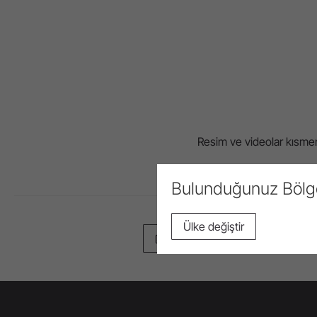
Resim ve videolar kısmen v
Bulunduğunuz Böl
Ülke değiştir
Sayfayı yazdır