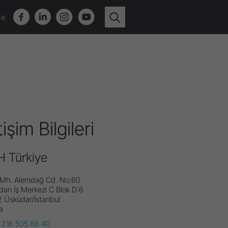
ye
tişim Bilgileri
 Türkiye
lı Mh. Alemdağ Cd. No:60
dan İş Merkezi C Blok D:6
Video Kanalına
2
Üsküdar/İstanbul
e
 216 505 88 40