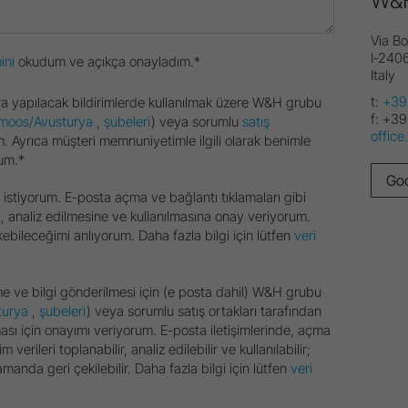
W&H 
Via Bo
I-240
ini
okudum ve açıkça onayladım.*
Italy
t:
+39
onra yapılacak bildirimlerde kullanılmak üzere W&H grubu
f:
+39
moos/Avusturya
,
şubeleri
) veya sorumlu
satış
office
m. Ayrıca müşteri memnuniyetimle ilgili olarak benimle
rum.*
Goo
istiyorum. E-posta açma ve bağlantı tıklamaları gibi
a, analiz edilmesine ve kullanılmasına onay veriyorum.
bileceğimi anlıyorum. Daha fazla bilgi için lütfen
veri
me ve bilgi gönderilmesi için (e posta dahil) W&H grubu
turya
,
şubeleri
) veya sorumlu satış ortakları tarafından
ması için onayımı veriyorum. E-posta iletişimlerinde, açma
 verileri toplanabilir, analiz edilebilir ve kullanılabilir;
anda geri çekilebilir. Daha fazla bilgi için lütfen
veri