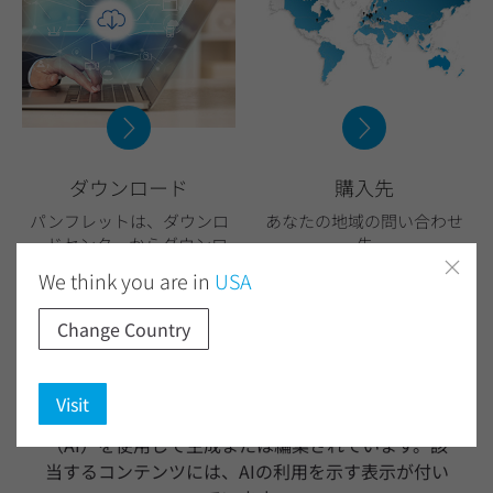
ダウンロード
購入先
パンフレットは、ダウンロ
あなたの地域の問い合わせ
ードセンターからダウンロ
先
ードできます。
もしくは
We think you are in
USA
問い合わせフォーム
からご
連絡下さい
Change Country
Visit
画像および動画は、一部または全部が人工知能
（AI）を使用して生成または編集されています。該
当するコンテンツには、AIの利用を示す表示が付い