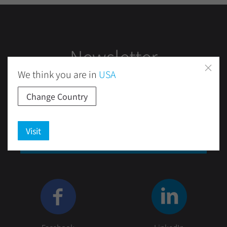
Newsletter
We think you are in
USA
Change Country
Visit
提出