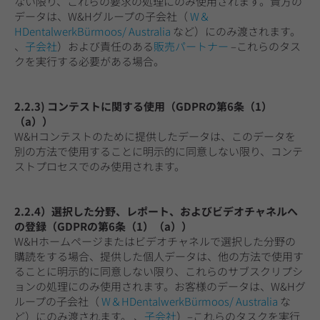
ない限り、これらの要求の処理にのみ使用されます。貴方の
データは、W&Hグループの子会社（
W＆
HDentalwerkBürmoos/ Australia
など）にのみ渡されます。
、
子会社
）および責任のある
販売パートナー
–これらのタス
クを実行する必要がある場合。
2.2.3) コンテストに関する使用（GDPRの第6条（1）
（a））
W&Hコンテストのために提供したデータは、このデータを
別の方法で使用することに明示的に同意しない限り、コンテ
ストプロセスでのみ使用されます。
2.2.4）選択した分野、レポート、およびビデオチャネルへ
の登録（GDPRの第6条（1）（a））
W&Hホームページまたはビデオチャネルで選択した分野の
購読をする場合、提供した個人データは、他の方法で使用す
ることに明示的に同意しない限り、これらのサブスクリプシ
ョンの処理にのみ使用されます。お客様のデータは、W&Hグ
ループの子会社（
W＆HDentalwerkBürmoos/ Australia
な
ど）にのみ渡されます。 、
子会社
）–これらのタスクを実行