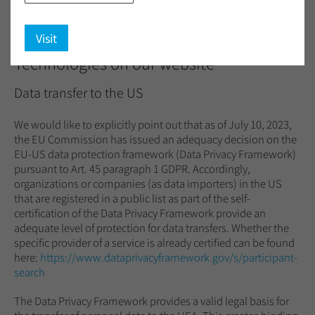
can use our website without a need to provide personal
information.
Visit
Technologies on our website
Data transfer to the US
We would like to explicitly point out that as of July 10, 2023,
the EU Commission has issued an adequacy decision on the
EU-US data protection framework (Data Privacy Framework)
pursuant to Art. 45 paragraph 1 GDPR. Accordingly,
organizations or companies (as data importers) in the US
that are registered in a public list as part of the self-
certification of the Data Privacy Framework provide an
adequate level of protection for data transfers. Whether the
specific provider of a service is already certified can be found
here:
https://www.dataprivacyframework.gov/s/participant-
search
The Data Privacy Framework provides a valid legal basis for