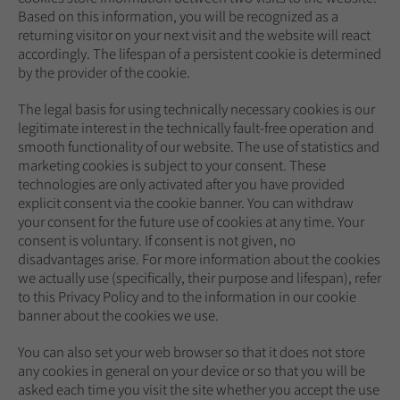
Based on this information, you will be recognized as a
returning visitor on your next visit and the website will react
accordingly. The lifespan of a persistent cookie is determined
by the provider of the cookie.
The legal basis for using technically necessary cookies is our
legitimate interest in the technically fault-free operation and
smooth functionality of our website. The use of statistics and
marketing cookies is subject to your consent. These
technologies are only activated after you have provided
explicit consent via the cookie banner. You can withdraw
your consent for the future use of cookies at any time. Your
consent is voluntary. If consent is not given, no
disadvantages arise. For more information about the cookies
we actually use (specifically, their purpose and lifespan), refer
to this Privacy Policy and to the information in our cookie
banner about the cookies we use.
You can also set your web browser so that it does not store
any cookies in general on your device or so that you will be
asked each time you visit the site whether you accept the use