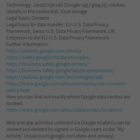
Technology: JavaScript call (Google tag / gtag.js), cookies
(details in the cookie list), local storage
Legal basis: Consent
Legal basis for data transfer: EU-U.S. Data Privacy
Framework, Swiss-U.S. Data Privacy Framework, UK
Extension to the EU-U.S. Data Privacy Framework
Further information:
https://policies.google.com/privacy
https://safety.google/intl/de/principles/
https://business.safety.google/privacy/
https://business.safety.google/adsprocessorterms/
https://policies.google.com/technologies/ads
https://www.google.com/about/company/user-consent-
policy-help
Here you can find out exactly where Google data centers are
located:
https://www.google.com/about/datacenters/locations/
Web and app activities collected via Google Analytics can be
viewed and deleted by signed-in Google users under “My
Activity” (myaccount.google.com/data-and-privacy).