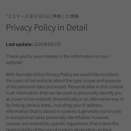
* Eコマース法§5ECGに準拠した情報
Privacy Policy in Detail
Last update:
2026年8月7日
Thank you for your interest in the information on our
website!
With the help of this Privacy Policy we would like to inform
the users of our website about the type, scope and purpose
of the personal data processed. Personal data in this context
is all information that can be used to personally identify you
as a user of our website (theoretically in an alternative way or
by linking various data), including your IP address.
Information that is stored in cookies is generally not or only
in exceptional cases personally identifiable; however,
cookies are covered by specific regulations that makes the
permissibility of the use of cookies dependent on their