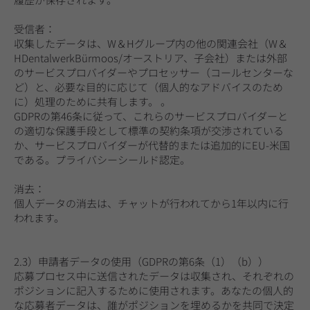
受信者：
収集したデータは、W＆Hグループ内の他の関連会社（W＆
HDentalwerkBürmoos/オーストリア、子会社）または外部
のサービスプロバイダーやプロセッサー（コールセンターな
ど）と、必要な目的に応じて（個人的なアドバイスのため
に）処理のために共有します。 。
GDPRの第46条に従って、これらのサービスプロバイダーと
の適切な保護手段として標準の契約条項が交渉されている
か、サービスプロバイダーが代替的または追加的にEU-米国
である。プライバシーシールド認定。
消去：
個人データの消去は、チャットが行われてから1年以内に行
われます。
2.3）申請者データの使用（GDPRの第6条（1）（b））
応募プロセス中に送信されたデータは収集され、それぞれの
ポジションに記入するために使用されます。あなたの個人的
な応募者データは、誰がポジションを埋めるかを共同で決定