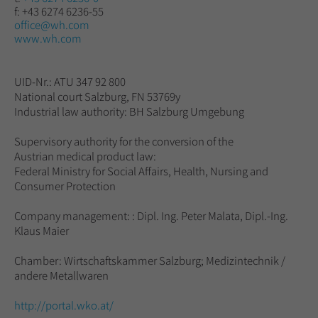
f:
+43 6274 6236-55
office@wh.com
www.wh.com
UID-Nr.: ATU 347 92 800
National court Salzburg, FN 53769y
Industrial law authority: BH Salzburg Umgebung
Supervisory authority for the conversion of the
Austrian medical product law:
Federal Ministry for Social Affairs, Health, Nursing and
Consumer Protection
Company management: : Dipl. Ing. Peter Malata, Dipl.-Ing.
Klaus Maier
Chamber: Wirtschaftskammer Salzburg; Medizintechnik /
andere Metallwaren
http://portal.wko.at/