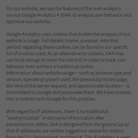
On our website, we use the features of the web analytics
service Google Analytics 4 (GA4) to analyze user behavior and
optimize our website.
Google Analytics uses cookies that enable the analysis of our
website’s usage. Full details (name, purpose, retention
period) regarding these cookies can be found in our specific
list of cookies used. As an alternative to cookies, GA4 may
use local storage to store the client ID in order to track user
behavior even without a traditional cookie.
Information about website usage—such as browser type and
version, operating system used, the previously visited page,
the time of the server request, and approximate location—is
transmitted to Google and processed there. We have entered
into a contract with Google for this purpose.
With regard to IP addresses, there is no traditional
“anonymization” in the sense of truncation after
transmission; rather, GA4 is designed from the ground up so
that IP addresses are neither logged nor stored for visitors
from the EU, Switzerland, and the UK. The IP address is used