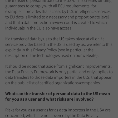
the transfer of personal data to the USA. This creates binding
guarantees to comply with all ECJ requirements; for
example, it provides that access by U.S. intelligence services
to EU data is limited to a necessary and proportionate level
and that a data protection review court is created to which
individuals in the EU also have access.
If a transfer of data by us to the US takes place at all or if a
service provider based in the US is used by us, we refer to this
explicitly in this Privacy Policy (see in particular the
description of the technologies used on our website).
It should be noted that aside from significant improvements,
the Data Privacy Framework is only partial and only applies to
data transfers to those data importers in the U.S. that appear
on the public list of certified organizations/companies.
What can the transfer of personal data to the US mean
for you as a user and what risks are involved?
Risks for you as a user as far as data importers in the USA are
concerned, which are not covered by the Data Privacy