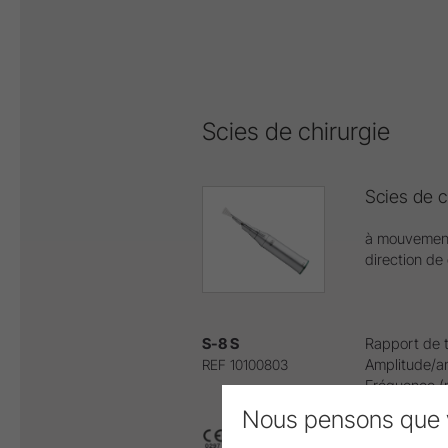
Scies de chirurgie
Scies de c
à mouvement
direction de 
S-8 S
Rapport de t
Amplitude/an
REF 10100803
Fréquence (
Vitesse d'en
Nous pensons que 