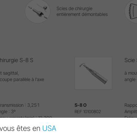
Scies de chirurgie
entièrement démontables
hirurgie S-8 S
Scie
 sagittal,
à mou
coupe parallèle à l’axe
angle 
ransmission : 3,25:1
S-8 O
Rappor
gle : 3º
Amplit
REF 10100802
mouvements/min) : 12 300
Fréqu
traînement : 40 000 tr/min.
Vitess
vous êtes en
USA