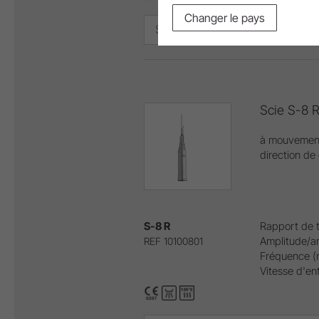
Changer le pays
S-8 S (REF 10100803)
Scie S-8 
à mouvement
direction de
S-8 R
Rapport de t
Amplitude/an
REF 10100801
Fréquence (
Vitesse d'en