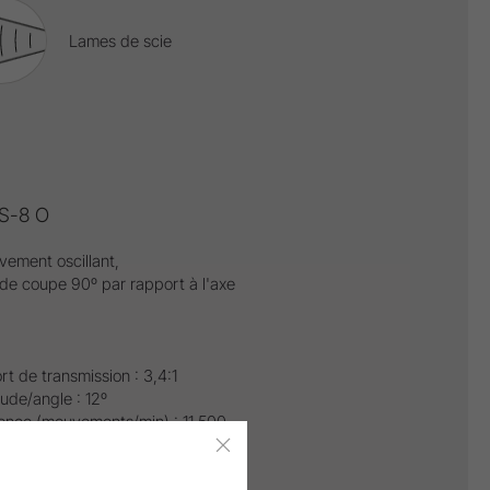
Lames de scie
 S-8 O
vement oscillant,
de coupe 90º par rapport à l'axe
t de transmission : 3,4:1
ude/angle : 12º
ence (mouvements/min) : 11 500
e d'entraînement : 40 000 tr/min.