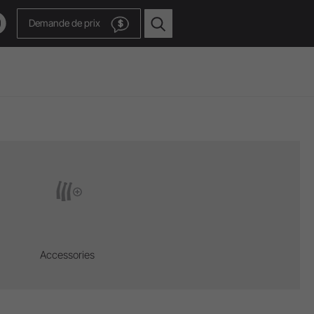
Demande de prix
$
ge.
sances.
Accessories
Vers la chaîne vidéo