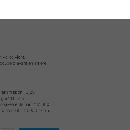
S-8 O (REF 10100802)
Demande de prix
R
 va-et-vient,
 coupe d'avant en arrière
ransmission : 3,25:1
gle : 1,8 mm
mouvements/min) : 12 300
traînement : 40 000 tr/min.