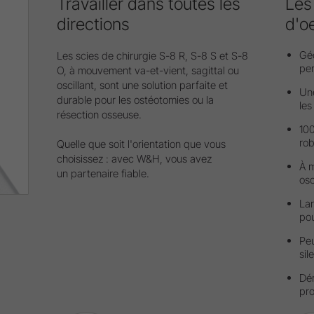
Travailler dans toutes les
Les
directions
d'oe
Gé
Les scies de chirurgie S-8 R, S-8 S et S-8
pe
O, à mouvement va-et-vient, sagittal ou
oscillant, sont une solution parfaite et
Une
durable pour les ostéotomies ou la
les
résection osseuse.
100
ro
Quelle que soit l'orientation que vous
choisissez : avec W&H, vous avez
À m
un partenaire fiable.
osc
Lar
pou
Peu
sil
Dé
pr