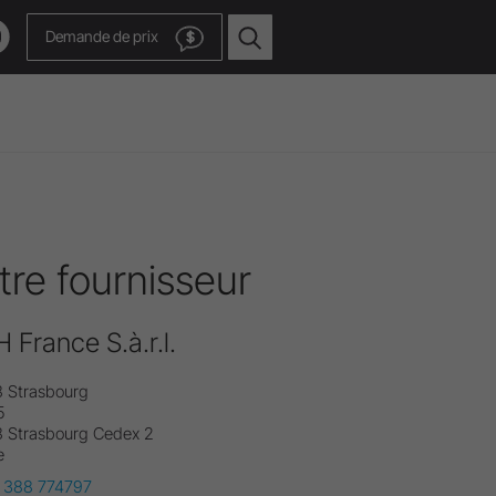
Demande de prix
$
tre fournisseur
ge.
 France S.à.r.l.
sances.
 Strasbourg
5
Vers la chaîne vidéo
 Strasbourg Cedex 2
e
 388 774797