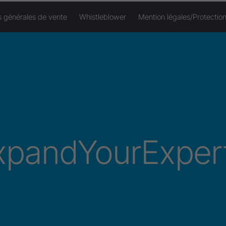
s générales de vente
Whistleblower
Mention légales/Protectio
xpandYourExpert