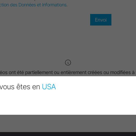
ction des Données et Informations
.
éos ont été partiellement ou entièrement créées ou modifiées à l’
rtificielle. Les contenus concernés sont signalés par un symbole I
vous êtes en
USA