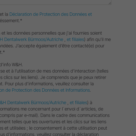
et la
Déclaration de Protection des Données et
réssement.*
 et les données personnelles que j'ai fournies soient
 Dentalwerk Bürmoos/Autriche
,
et filiales
) afin qu'il me
andées. J’accepte également d’être contacté(e) pour
t.*
e d'info W&H.
se et à l’utilisation de mes données d’interaction (telles
s clics sur les liens). Je comprends que je peux retirer
Pour plus d’informations, veuillez consulter la
ion de Protection des Données et Informations
.
&H Dentalwerk Bürmoos/Autriche
,
et filiales
) à
 informations me concernant pour l´envoi d´articles, de
y compris par e-mail). Dans le cadre des communications
ent telles que les ouvertures et les clics sur les liens
 et utilisées ; le consentement à cette utilisation peut
us d’informations, veuillez consulter la déclaration