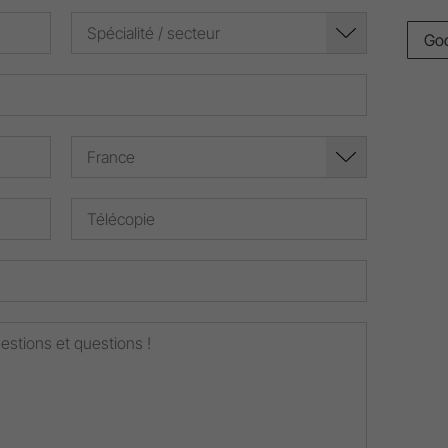
Le Service Après-Vente
Spécialité / secteur
Go
Ressources Humaines
Informatique
France