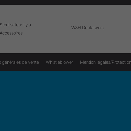
Stérilisateur Lyla
W&H Dentalwerk
Accessoires
s générales de vente
Whistleblower
Mention légales/Protectio