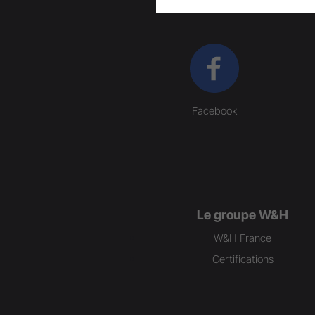
Facebook
Le groupe W&H
W&H France
Certifications