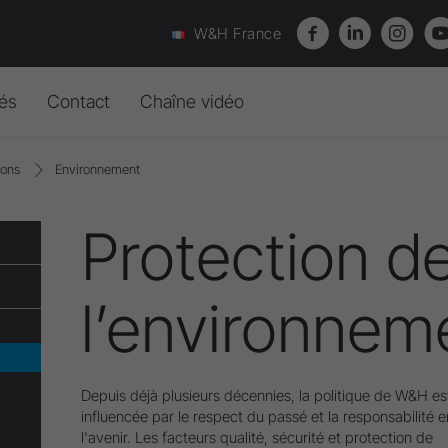
W&H France
tés
Contact
Chaîne vidéo
tions
Environnement
s
Entretien, Stérilisation &
Formulaire Contact
Dépannage
Hygiène
s
sse
Acheter nos produits
Accessoires
Protection d
Stérilisateurs
festations
L’entreprise
Centre de téléchargement
Channel
-
la
connaissance
qui
bou
Pré-désinfection et hygiène
-Vente
re d'info
Who is Who
Réglementation déchets
Accessoires
l’environnem
n /
Direction
des
vidéos
informatives
et
pratiques
et
élargissez
vos
connais
Commercial
Communication
Comptabilité/Contentieux
Depuis déjà plusieurs décennies, la politique de W&H es
influencée par le respect du passé et la responsabilité 
Magasin
l'avenir. Les facteurs qualité, sécurité et protection de
Référents Cliniques