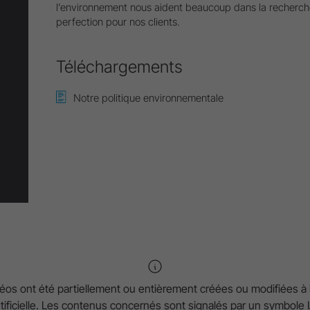
l’environnement nous aident beaucoup dans la recherch
Le Service Après-Vente
perfection pour nos clients.
Ressources Humaines
Informatique
Téléchargements
Notre politique environnementale
éos ont été partiellement ou entièrement créées ou modifiées à l’
rtificielle. Les contenus concernés sont signalés par un symbole I